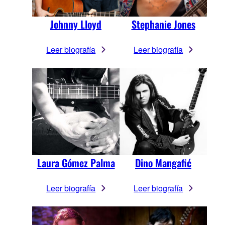
Johnny Lloyd
Stephanie Jones
Leer biografía
Leer biografía
Laura Gómez Palma
Dino Mangafić
Leer biografía
Leer biografía