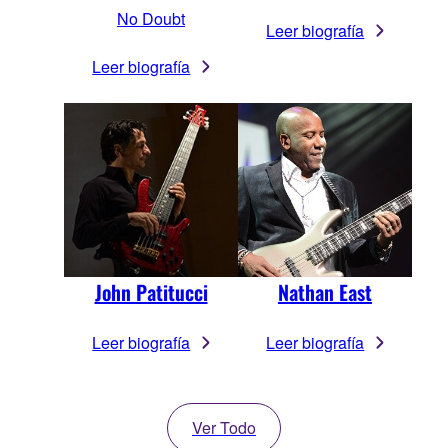
No Doubt
Leer biografía
Leer biografía
John Patitucci
Nathan East
Leer biografía
Leer biografía
Ver Todo