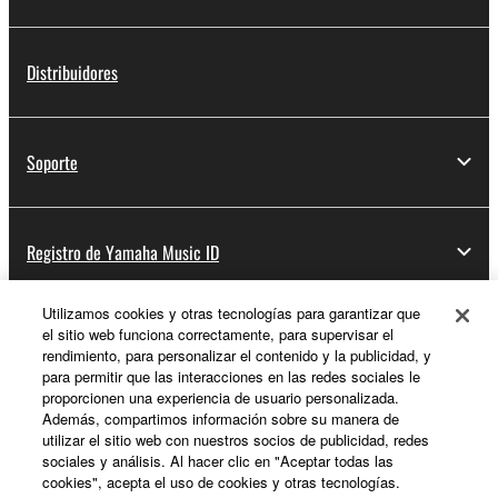
Distribuidores
Soporte
Registro de Yamaha Music ID
Utilizamos cookies y otras tecnologías para garantizar que
el sitio web funciona correctamente, para supervisar el
Acerca de Yamaha
rendimiento, para personalizar el contenido y la publicidad, y
para permitir que las interacciones en las redes sociales le
proporcionen una experiencia de usuario personalizada.
Además, compartimos información sobre su manera de
España - Spanish
utilizar el sitio web con nuestros socios de publicidad, redes
sociales y análisis. Al hacer clic en "Aceptar todas las
Empresa
cookies", acepta el uso de cookies y otras tecnologías.