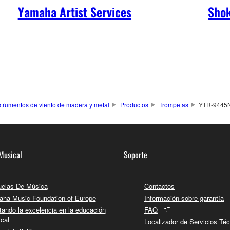
Yamaha Artist Services
Shok
strumentos de viento de madera y metal
Productos
Trompetas
YTR-9445
Musical
Soporte
elas De Música
Contactos
ha Music Foundation of Europe
Información sobre garantía
tando la excelencia en la educación
FAQ
cal
Localizador de Servicios Té