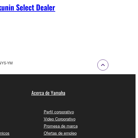
unin Select Dealer
NYS-YM
Acerca de Yamaha
Perfil corporativo
Video Corporativo
Promesa de marca
cnicos
Ofertas de empleo