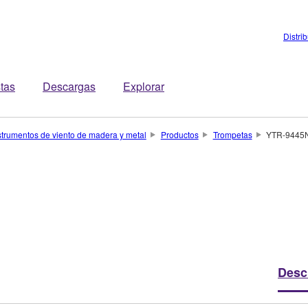
Distri
stas
Descargas
Explorar
strumentos de viento de madera y metal
Productos
Trompetas
YTR-9445
Desc