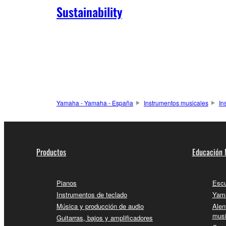
Sustainability
Yamaha - Yamaha - España
Instrumentos musicales
In
Productos
Educación 
Pianos
Escu
Instrumentos de teclado
Yama
Música y producción de audio
Alen
musi
Guitarras, bajos y amplificadores