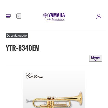
Menú
Descatalogado
YTR-8340EM
Menú