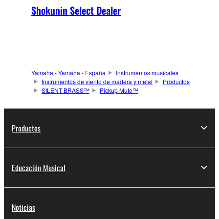
Shokunin Select Dealer
Yamaha - Yamaha - España
Instrumentos musicales
Instrumentos de viento de madera y metal
Productos
SILENT BRASS™
Pickup Mute™
Productos
Educación Musical
Noticias