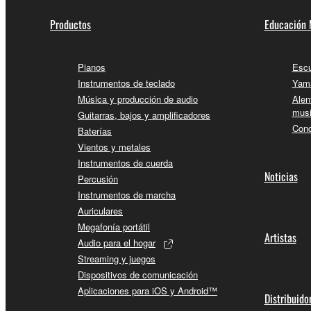
Productos
Educación 
Pianos
Escu
Instrumentos de teclado
Yama
Música y producción de audio
Alen
musi
Guitarras, bajos y amplificadores
Conc
Baterías
Vientos y metales
Instrumentos de cuerda
Noticias
Percusión
Instrumentos de marcha
Auriculares
Megafonía portátil
Artistas
Audio para el hogar
Streaming y juegos
Dispositivos de comunicación
Aplicaciones para iOS y Android™
Distribuido