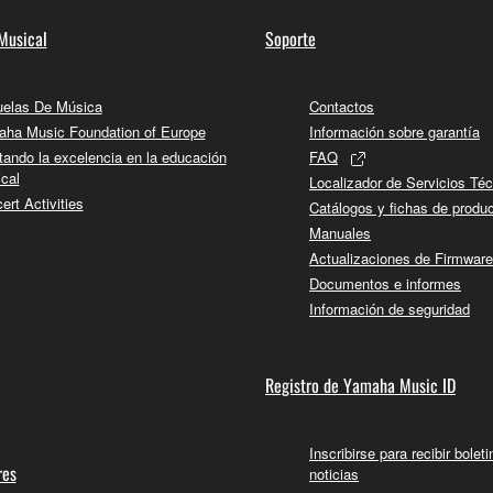
Musical
Soporte
elas De Música
Contactos
ha Music Foundation of Europe
Información sobre garantía
tando la excelencia en la educación
FAQ
cal
Localizador de Servicios Té
ert Activities
Catálogos y fichas de produ
Manuales
Actualizaciones de Firmware
Documentos e informes
Información de seguridad
Registro de Yamaha Music ID
Inscribirse para recibir bolet
res
noticias