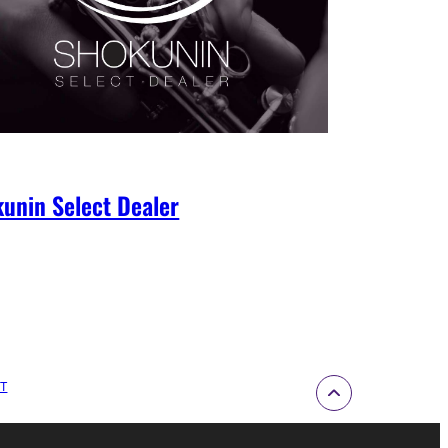
unin Select Dealer
ET