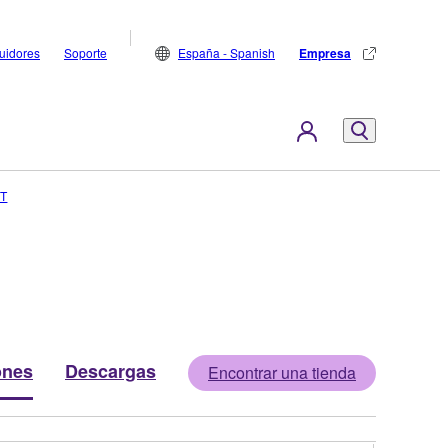
buidores
Soporte
España - Spanish
Empresa
ET
ones
Descargas
Encontrar una tienda