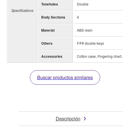
Toneholes
Double
Specifications
Body Sections
4
Material
ABS resin
Others
F/F# double keys
Accessories
Cotton case, Fingering chart, Rec
Buscar productos similares
Descripción