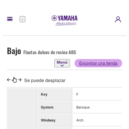
Menú
Bajo
Flautas dulces de resina ABS
Menú
Encontrar una tienda
Se puede desplazar
Key
F
System
Baroque
Windway
Arch