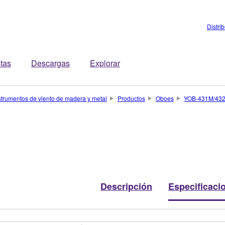
Distri
stas
Descargas
Explorar
strumentos de viento de madera y metal
Productos
Oboes
YOB-431M/43
Descripción
Especificaci