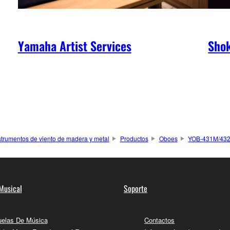
Yamaha Artist Services
Shok
strumentos de viento de madera y metal
Productos
Oboes
YOB-431M/43
Musical
Soporte
elas De Música
Contactos