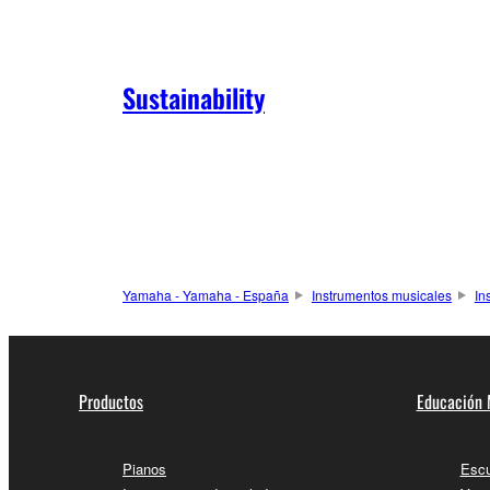
Sustainability
Yamaha - Yamaha - España
Instrumentos musicales
In
Productos
Educación 
Pianos
Escu