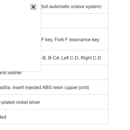
ified Conservatoire (full-automatic octave system)
pean
ctave key, Left-hand F key, Fork F resonance key
, F#-G#, Ab-Bb, A#-B, B-C#, Left C-D, Right C-D
and leather
dilla, Insert injected ABS resin (upper joint)
r-plated nickel silver
ded