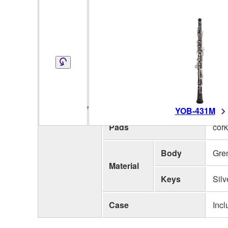
System
Simp
Bore Style
Eur
Auxiliary
3rd 
Keys
Keys
Trill Keys
C#-D
Specifications
YOB-431M
Pads
cork
Body
Gren
Material
Keys
Silv
Case
Inc