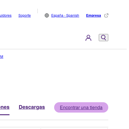
buidores
Soporte
España - Spanish
Empresa
2M
ones
Descargas
Encontrar una tienda