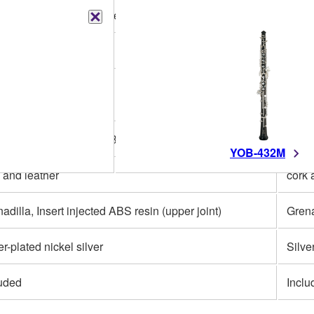
lified Conservatoire (semi-automatic octave system)
Simpl
opean
Euro
octave key, Left-hand F key, Fork F resonance key
3rd o
#, F#-G#, Ab-Bb, A#-B, B-C#, Left C-D, Right C-D
C#-D#
YOB-432M
 and leather
cork 
adilla, Insert injected ABS resin (upper joint)
Grena
er-plated nickel silver
Silve
luded
Inclu