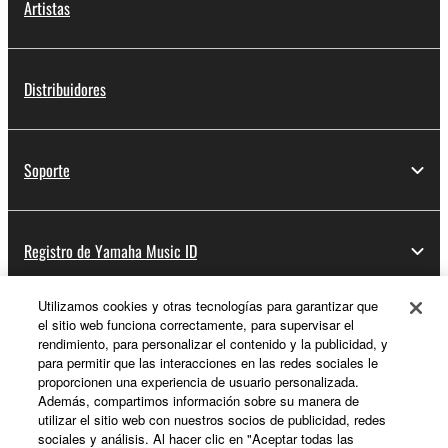
Artistas
Distribuidores
Soporte
Registro de Yamaha Music ID
Utilizamos cookies y otras tecnologías para garantizar que
el sitio web funciona correctamente, para supervisar el
Acerca de Yamaha
rendimiento, para personalizar el contenido y la publicidad, y
para permitir que las interacciones en las redes sociales le
proporcionen una experiencia de usuario personalizada.
Además, compartimos información sobre su manera de
España - Spanish
utilizar el sitio web con nuestros socios de publicidad, redes
sociales y análisis. Al hacer clic en "Aceptar todas las
Empresa