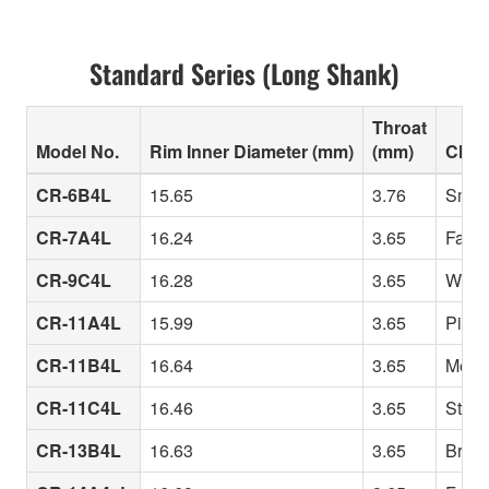
Standard Series (Long Shank)
Throat
Model No.
Rim Inner Diameter (mm)
(mm)
Chara
CR-6B4L
15.65
3.76
Small
CR-7A4L
16.24
3.65
Fairly
CR-9C4L
16.28
3.65
Well-d
CR-11A4L
15.99
3.65
Picco
CR-11B4L
16.64
3.65
Mediu
CR-11C4L
16.46
3.65
Stand
CR-13B4L
16.63
3.65
Brigh