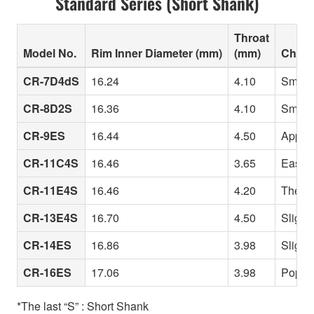
Standard Series (Short Shank)
Throat
Model No.
Rim Inner Diameter (mm)
(mm)
Charac
CR-7D4dS
16.24
4.10
Small 
CR-8D2S
16.36
4.10
Small i
CR-9ES
16.44
4.50
Appeal
CR-11C4S
16.46
3.65
Easy h
CR-11E4S
16.46
4.20
The st
CR-13E4S
16.70
4.50
Slightl
CR-14ES
16.86
3.98
Slight
CR-16ES
17.06
3.98
Popula
*The last “S” : Short Shank