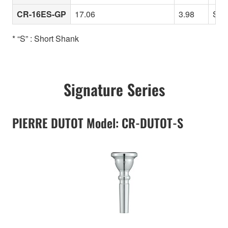
CR-16ES-GP
17.06
3.98
Slig
* “S” : Short Shank
Signature Series
PIERRE DUTOT Model: CR-DUTOT-S