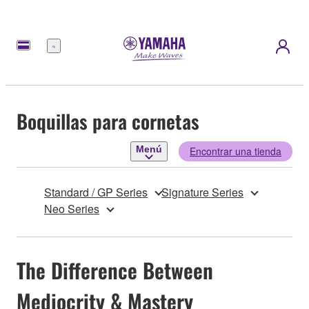
Menú
Boquillas para cornetas
Menú
Encontrar una tienda
Standard / GP Series
Signature Series
Neo Series
The Difference Between
Mediocrity & Mastery