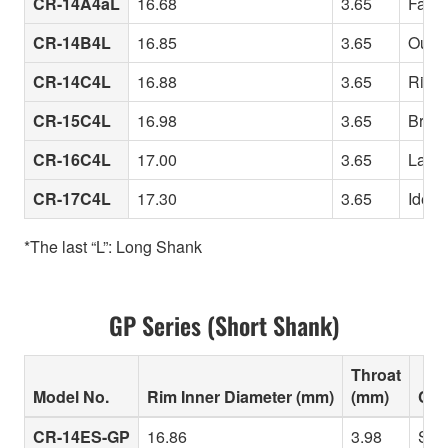
CR-14A4aL
16.68
3.65
Fast-
CR-14B4L
16.85
3.65
Outst
CR-14C4L
16.88
3.65
Rim d
CR-15C4L
16.98
3.65
Brigh
CR-16C4L
17.00
3.65
Large
CR-17C4L
17.30
3.65
Ideal
*The last “L”: Long Shank
GP Series (Short Shank)
Throat
Model No.
Rim Inner Diameter (mm)
(mm)
Cha
CR-14ES-GP
16.86
3.98
Slig