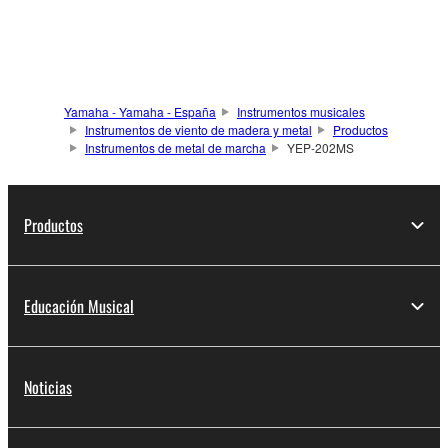
Yamaha - Yamaha - España
Instrumentos musicales
Instrumentos de viento de madera y metal
Productos
Instrumentos de metal de marcha
YEP-202MS
Productos
Educación Musical
Noticias