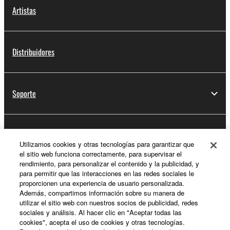
Artistas
Distribuidores
Soporte
Registro de Yamaha Music ID
Utilizamos cookies y otras tecnologías para garantizar que
el sitio web funciona correctamente, para supervisar el
rendimiento, para personalizar el contenido y la publicidad, y
para permitir que las interacciones en las redes sociales le
Acerca de Yamaha
proporcionen una experiencia de usuario personalizada.
Además, compartimos información sobre su manera de
utilizar el sitio web con nuestros socios de publicidad, redes
sociales y análisis. Al hacer clic en "Aceptar todas las
España - Spanish
cookies", acepta el uso de cookies y otras tecnologías.