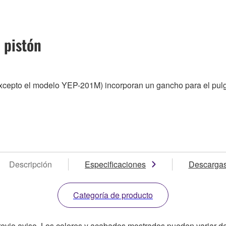
 pistón
xcepto el modelo YEP-201M) incorporan un gancho para el pulgar
Descripción
Especificaciones
Descarga
Categoría de producto
revio aviso. Los colores y acabados mostrados pueden variar de