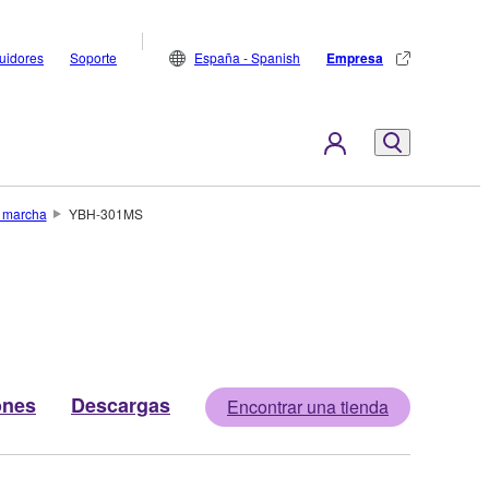
buidores
Soporte
España - Spanish
Empresa
e marcha
YBH-301MS
ones
Descargas
Encontrar una tienda