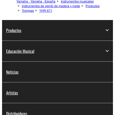
Yamaha - Yamaha - España
Instrumentos musicales
Instrumentos de viento de madera y metal
Productos
Trompas
YHR-671
Productos
Educación Musical
Noticias
Artistas
Distribuidores