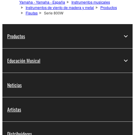
Yamaha - Yamaha - España
Instrumentos musicales
Instrumentos de viento de madera y metal
Productos
Flautas
Serie 800W
Productos
Educación Musical
Noticias
Artistas
Distribuidores