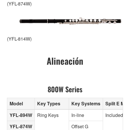
(YFL-874W)
(YFL-814W)
Alineación
800W Series
Model
Key Types
Key Systems
Split E Me
YFL-894W
Ring Keys
In-line
Included
YFL-874W
Offset G