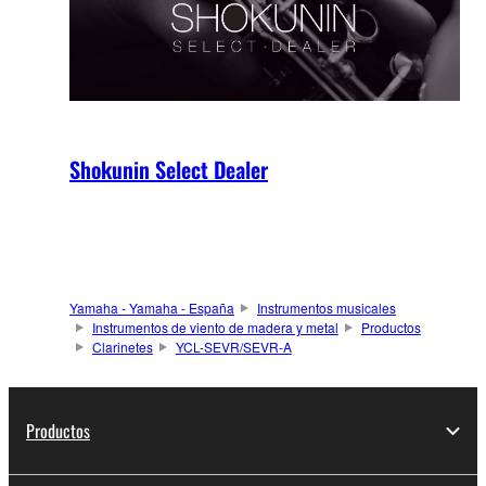
Shokunin Select Dealer
Yamaha - Yamaha - España
Instrumentos musicales
Instrumentos de viento de madera y metal
Productos
Clarinetes
YCL-SEVR/SEVR-A
Productos