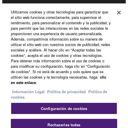
Utilizamos cookies y otras tecnologías para garantizar que
el sitio web funciona correctamente, para supervisar el
Acerca de Yamaha
rendimiento, para personalizar el contenido y la publicidad, y
para permitir que las interacciones en las redes sociales le
proporcionen una experiencia de usuario personalizada.
Además, compartimos información sobre su manera de
España - Spanish
utilizar el sitio web con nuestros socios de publicidad, redes
sociales y análisis. Al hacer clic en "Aceptar todas las
Empresa
cookies", acepta el uso de cookies y otras tecnologías.
Para obtener más información sobre el uso de cookies o
para modificar su configuración, haga clic en "Configuración
de cookies". Si no está de acuerdo y solo quiere que se
utilicen las cookies y la tecnología necesarias, haga
clic
en este enlace
.
Información Legal
Politica de privacidad
Política de
cookies
Contacte con nosotros
Terminos de uso
Configuración de cookies
Politica de privacidad
Política de cookies
Información Legal
Rechazarlas todas