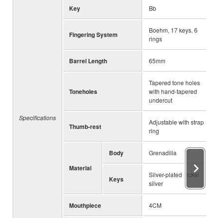
Key
Bb
Boehm, 17 keys, 6
Fingering System
rings
Barrel Length
65mm
Tapered tone holes
Toneholes
with hand-tapered
undercut
Specifications
Adjustable with strap
Thumb-rest
ring
Body
Grenadilla
Material
Silver-plated nickel
Keys
silver
Mouthpiece
4CM