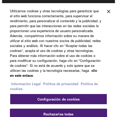
Registro de Yamaha Music ID
Utilizamos cookies y otras tecnologías para garantizar que
el sitio web funciona correctamente, para supervisar el
rendimiento, para personalizar el contenido y la publicidad, y
para permitir que las interacciones en las redes sociales le
Acerca de Yamaha
proporcionen una experiencia de usuario personalizada.
Además, compartimos información sobre su manera de
utilizar el sitio web con nuestros socios de publicidad, redes
sociales y análisis. Al hacer clic en "Aceptar todas las
España - Spanish
cookies", acepta el uso de cookies y otras tecnologías.
Para obtener más información sobre el uso de cookies o
Empresa
para modificar su configuración, haga clic en "Configuración
de cookies". Si no está de acuerdo y solo quiere que se
utilicen las cookies y la tecnología necesarias, haga
clic
en este enlace
.
Información Legal
Politica de privacidad
Política de
cookies
Configuración de cookies
Contacte con nosotros
Terminos de uso
Politica de privacidad
Política de cookies
Rechazarlas todas