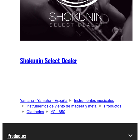
Shokunin Select Dealer
Yamaha - Yamaha - España
Instrumentos musicales
Instrumentos de viento de madera y metal
Productos
Clarinetes
YCL-650
Productos