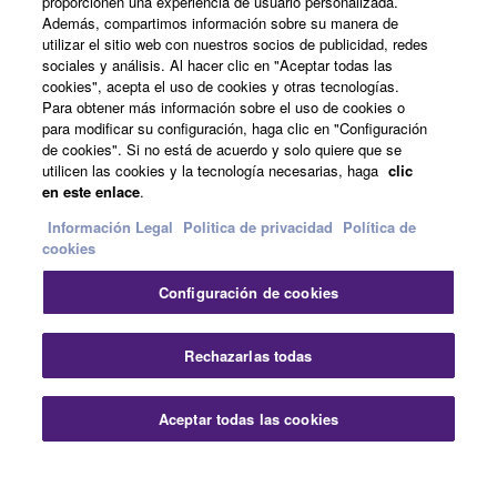
proporcionen una experiencia de usuario personalizada.
Además, compartimos información sobre su manera de
utilizar el sitio web con nuestros socios de publicidad, redes
sociales y análisis. Al hacer clic en "Aceptar todas las
España - Spanish
cookies", acepta el uso de cookies y otras tecnologías.
Para obtener más información sobre el uso de cookies o
Empresa
para modificar su configuración, haga clic en "Configuración
de cookies". Si no está de acuerdo y solo quiere que se
utilicen las cookies y la tecnología necesarias, haga
clic
en este enlace
.
Información Legal
Politica de privacidad
Política de
cookies
Configuración de cookies
Contacte con nosotros
Terminos de uso
Politica de privacidad
Política de cookies
Rechazarlas todas
Información Legal
Aceptar todas las cookies
© Yamaha Corporation.