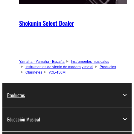
Shokunin Select Dealer
Yamaha - Yamaha - España
Instrumentos musicales
Instrumentos de viento de madera y metal
Productos
Clarinetes
YCL-450M
Productos
Educación Musical