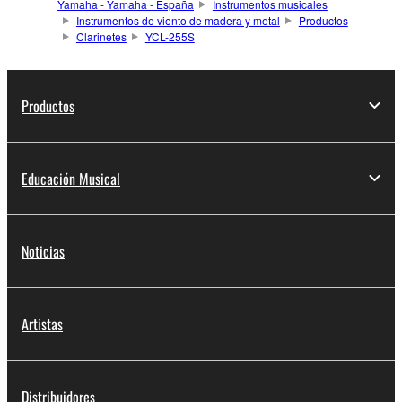
Yamaha - Yamaha - España
Instrumentos musicales
Instrumentos de viento de madera y metal
Productos
Clarinetes
YCL-255S
Productos
Educación Musical
Noticias
Artistas
Distribuidores