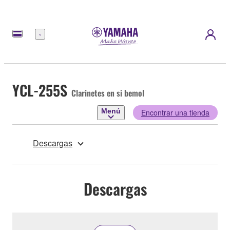
Menú
YCL-255S
Clarinetes en si bemol
Menú
Encontrar una tienda
Descargas
Descargas