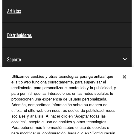
Artistas
Distribuidores
Soporte
Utilizamos cookies y otras tecnologías para garantizar que
el sitio web funciona correctamente, para supervisar el
Registro de Yamaha Music ID
rendimiento, para personalizar el contenido y la publicidad, y
para permitir que las interacciones en las redes sociales le
proporcionen una experiencia de usuario personalizada.
Además, compartimos información sobre su manera de
Acerca de Yamaha
utilizar el sitio web con nuestros socios de publicidad, redes
sociales y análisis. Al hacer clic en "Aceptar todas las
cookies", acepta el uso de cookies y otras tecnologías.
Para obtener más información sobre el uso de cookies o
España - Spanish
para modificar su configuración, haga clic en "Configuración