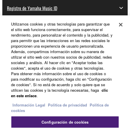
Registro de Yamaha Music ID
Utilizamos cookies y otras tecnologías para garantizar que
el sitio web funciona correctamente, para supervisar el
Acerca de Yamaha
rendimiento, para personalizar el contenido y la publicidad, y
para permitir que las interacciones en las redes sociales le
proporcionen una experiencia de usuario personalizada.
Además, compartimos información sobre su manera de
España - Spanish
utilizar el sitio web con nuestros socios de publicidad, redes
sociales y análisis. Al hacer clic en "Aceptar todas las
Empresa
cookies", acepta el uso de cookies y otras tecnologías.
Para obtener más información sobre el uso de cookies o
para modificar su configuración, haga clic en "Configuración
de cookies". Si no está de acuerdo y solo quiere que se
utilicen las cookies y la tecnología necesarias, haga
clic
en este enlace
.
Información Legal
Politica de privacidad
Política de
cookies
Contacte con nosotros
Terminos de uso
Configuración de cookies
Politica de privacidad
Política de cookies