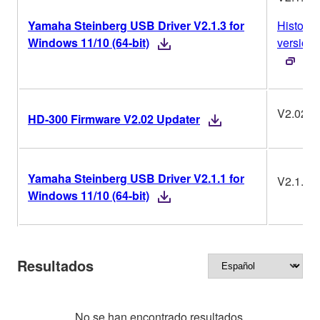
Yamaha Steinberg USB Driver V2.1.3 for
Historia
Windows 11/10 (64-bit)
version
V2.02
HD-300 Firmware V2.02 Updater
Yamaha Steinberg USB Driver V2.1.1 for
V2.1.1
Windows 11/10 (64-bit)
Resultados
No se han encontrado resultados.