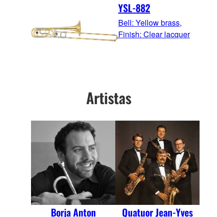
YSL-882
Bell: Yellow brass,
Finish: Clear lacquer
Artistas
Borja Anton
Quatuor Jean-Yves