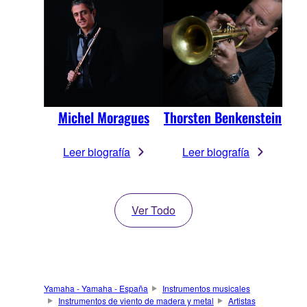
Michel Moragues
Thorsten Benkenstein
Leer biografía
Leer biografía
Ver Todo
Yamaha - Yamaha - España
Instrumentos musicales
Instrumentos de viento de madera y metal
Artistas