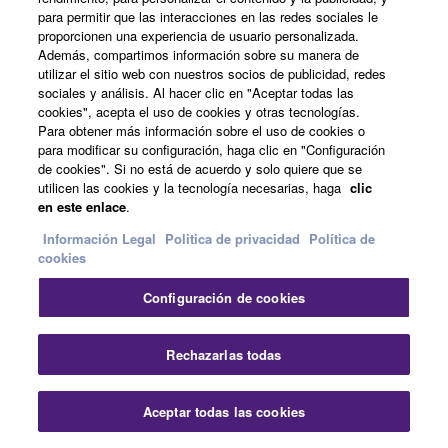
previo aviso. Los colores y acabados mostrados pueden
para permitir que las interacciones en las redes sociales le
proporcionen una experiencia de usuario personalizada.
variar de los de los productos reales.
Además, compartimos información sobre su manera de
utilizar el sitio web con nuestros socios de publicidad, redes
sociales y análisis. Al hacer clic en "Aceptar todas las
cookies", acepta el uso de cookies y otras tecnologías.
Para obtener más información sobre el uso de cookies o
Yamaha - Yamaha - España
Audio
Streaming/Juegos
para modificar su configuración, haga clic en "Configuración
Productos
Mesas de Mezcla
Serie ZG
ZG02
de cookies". Si no está de acuerdo y solo quiere que se
utilicen las cookies y la tecnología necesarias, haga
clic
en este enlace
.
Productos
Información Legal
Politica de privacidad
Política de
cookies
Configuración de cookies
Educación Musical
Rechazarlas todas
Noticias
Aceptar todas las cookies