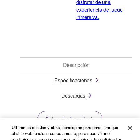
disfrutar de una
experiencia de juego
inmersiva.
Descripción
Especificaciones
Descargas
Categoría de producto
Utilizamos cookies y otras tecnologías para garantizar que
el sitio web funciona correctamente, para supervisar el
* Las especificaciones están sujetas a cambios sin
rendimiento, para personalizar el contenido y la publicidad, y