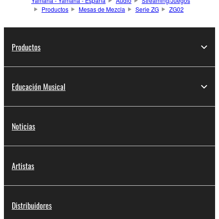
Yamaha - Yamaha - España
Audio
Streaming/Juegos
Productos
Mesas de Mezcla
Serie ZG
ZG02
Productos
Educación Musical
Noticias
Artistas
Distribuidores