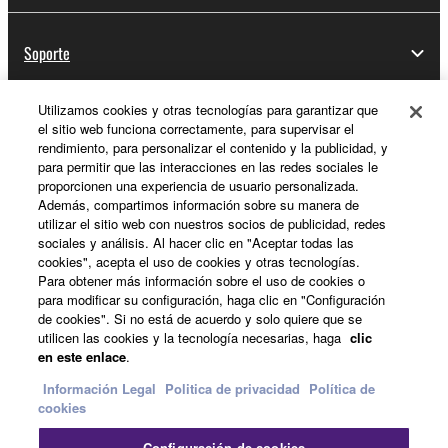
Soporte
Utilizamos cookies y otras tecnologías para garantizar que
el sitio web funciona correctamente, para supervisar el
Registro de Yamaha Music ID
rendimiento, para personalizar el contenido y la publicidad, y
para permitir que las interacciones en las redes sociales le
proporcionen una experiencia de usuario personalizada.
Además, compartimos información sobre su manera de
Acerca de Yamaha
utilizar el sitio web con nuestros socios de publicidad, redes
sociales y análisis. Al hacer clic en "Aceptar todas las
cookies", acepta el uso de cookies y otras tecnologías.
Para obtener más información sobre el uso de cookies o
España - Spanish
para modificar su configuración, haga clic en "Configuración
de cookies". Si no está de acuerdo y solo quiere que se
Empresa
utilicen las cookies y la tecnología necesarias, haga
clic
en este enlace
.
Información Legal
Politica de privacidad
Política de
cookies
Configuración de cookies