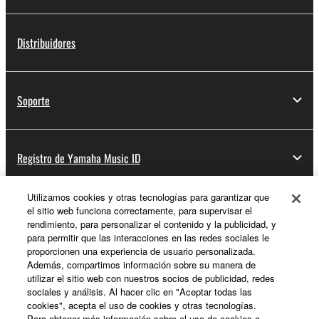
Distribuidores
Soporte
Registro de Yamaha Music ID
Utilizamos cookies y otras tecnologías para garantizar que
el sitio web funciona correctamente, para supervisar el
Acerca de Yamaha
rendimiento, para personalizar el contenido y la publicidad, y
para permitir que las interacciones en las redes sociales le
proporcionen una experiencia de usuario personalizada.
Además, compartimos información sobre su manera de
España - Spanish
utilizar el sitio web con nuestros socios de publicidad, redes
sociales y análisis. Al hacer clic en "Aceptar todas las
Empresa
cookies", acepta el uso de cookies y otras tecnologías.
Para obtener más información sobre el uso de cookies o