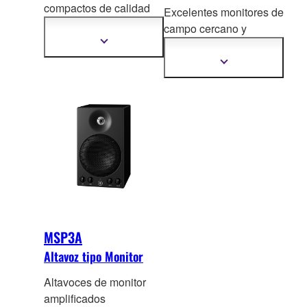
compactos de calid
ad
Excelentes monitores de
superior para los
campo cercano y
creadores exigentes
Mostrar
tamaño reducido para el
más
hogar o para el estudio,
información
Mostrar
más
con el legendario cono
información
blanco de Yamaha.
MSP3A
Altavoz tipo Monitor
Altavoces de monitor
amplificados