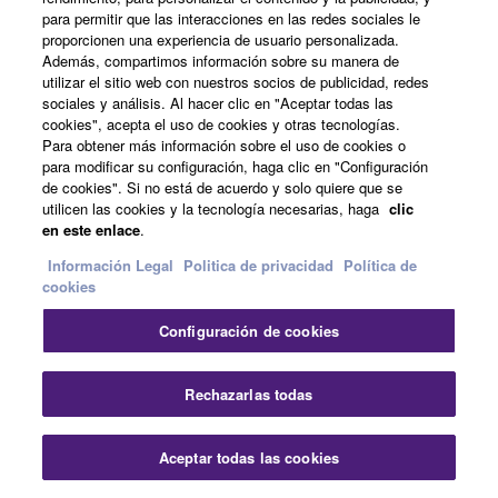
para permitir que las interacciones en las redes sociales le
proporcionen una experiencia de usuario personalizada.
Además, compartimos información sobre su manera de
utilizar el sitio web con nuestros socios de publicidad, redes
sociales y análisis. Al hacer clic en "Aceptar todas las
cookies", acepta el uso de cookies y otras tecnologías.
Para obtener más información sobre el uso de cookies o
para modificar su configuración, haga clic en "Configuración
de cookies". Si no está de acuerdo y solo quiere que se
utilicen las cookies y la tecnología necesarias, haga
clic
en este enlace
.
Soportes en U que permiten un montaje sencillo y fácil
Información Legal
Politica de privacidad
Política de
en configuraciones horizontales. (para DZR12/12-D,
cookies
DZR12W/12-DW, CZR12, CZR12W)
Configuración de cookies
Peso neto: 4.7kg; 1.9lbs
Compatible con: DZR12/12-D, DZR12W/12-
Rechazarlas todas
DW, CZR12, CZR12W
Acabado duradero negro o blanco
Aceptar todas las cookies