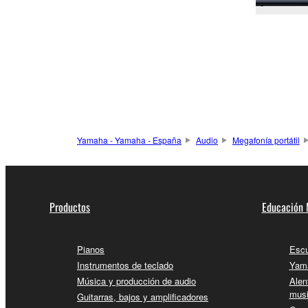
Yamaha - Yamaha - España
Audio
Megafonía portátil
Productos
Educación 
Pianos
Escu
Instrumentos de teclado
Yama
Música y producción de audio
Alen
musi
Guitarras, bajos y amplificadores