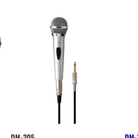
DM-305
DM-