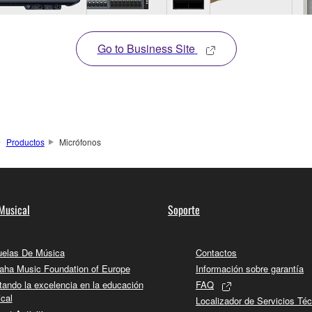
Go to Business Site
Productos
Micrófonos
Musical
Soporte
elas De Música
Contactos
ha Music Foundation of Europe
Información sobre garantía
tando la excelencia en la educación
FAQ
cal
Localizador de Servicios Té