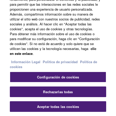
para permitir que las interacciones en las redes sociales le
proporcionen una experiencia de usuario personalizada.
Además, compartimos información sobre su manera de
utilizar el sitio web con nuestros socios de publicidad, redes
Soportes en U que permiten un montaje sencillo y fácil
sociales y análisis. Al hacer clic en "Aceptar todas las
en configuraciones horizontales. (para DZR12/12-D,
cookies", acepta el uso de cookies y otras tecnologías.
Para obtener más información sobre el uso de cookies o
DZR12W/12-DW, CZR12, CZR12W)
para modificar su configuración, haga clic en "Configuración
de cookies". Si no está de acuerdo y solo quiere que se
Peso neto: 4.7kg; 1.9lbs
utilicen las cookies y la tecnología necesarias, haga
clic
en este enlace
.
Compatible con: DZR12/12-D, DZR12W/12-
DW, CZR12, CZR12W
Información Legal
Politica de privacidad
Política de
cookies
Acabado duradero negro o blanco
Configuración de cookies
Registro
Rechazarlas todas
Aceptar todas las cookies
UB-DZR12V / UB-DZR12VW
Soportes en U