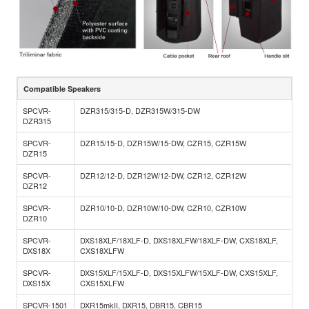
Compatible Speakers
SPCVR-
DZR315/315-D, DZR315W/315-DW
DZR315
SPCVR-
DZR15/15-D, DZR15W/15-DW, CZR15, CZR15W
DZR15
SPCVR-
DZR12/12-D, DZR12W/12-DW, CZR12, CZR12W
DZR12
SPCVR-
DZR10/10-D, DZR10W/10-DW, CZR10, CZR10W
DZR10
SPCVR-
DXS18XLF/18XLF-D, DXS18XLFW/18XLF-DW, CXS18XLF,
DXS18X
CXS18XLFW
SPCVR-
DXS15XLF/15XLF-D, DXS15XLFW/15XLF-DW, CXS15XLF,
DXS15X
CXS15XLFW
SPCVR-1501
DXR15mkII, DXR15, DBR15, CBR15