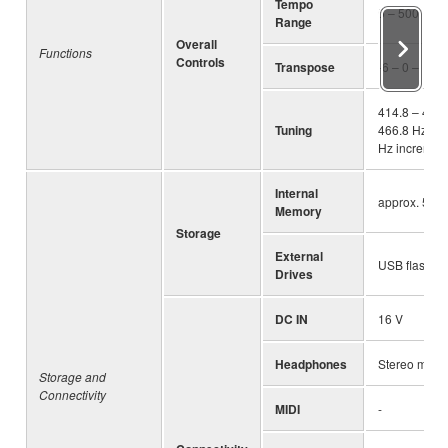
Tempo
5 – 500
Range
Overall
Functions
Controls
Transpose
-6 – 0 – +6
414.8 – 440.
Tuning
466.8 Hz (ap
Hz incremen
Internal
approx. 550
Memory
Storage
External
USB flash dr
Drives
DC IN
16 V
Headphones
Stereo mini j
Storage and
Connectivity
MIDI
-