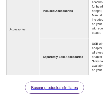
attachment 
for headpho
Included Accessories
hanger, Own
Manual *May
included de
on your area
with your Y
Accessories
dealer.
USB wireles
adaptor (UD
wireless MID
Separately Sold Accessories
adaptor (UD
*May not be
available d
on your area
Buscar productos similares