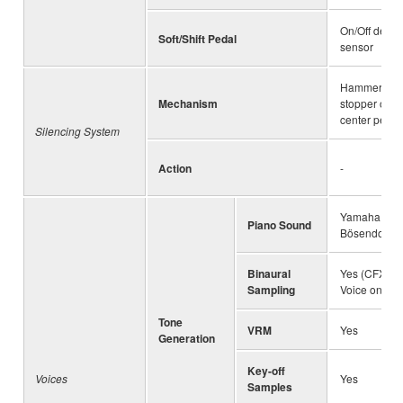
On/Off detec
Soft/Shift Pedal
sensor
Hammer sha
Mechanism
stopper oper
center pedal
Silencing System
Action
-
Yamaha CFX
Piano Sound
Bösendorfer 
Binaural
Yes (CFX Gr
Sampling
Voice only)
Tone
VRM
Yes
Generation
Key-off
Voices
Yes
Samples