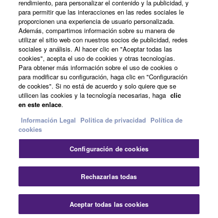
rendimiento, para personalizar el contenido y la publicidad, y
Registro de Yamaha Music ID
para permitir que las interacciones en las redes sociales le
proporcionen una experiencia de usuario personalizada.
Además, compartimos información sobre su manera de
utilizar el sitio web con nuestros socios de publicidad, redes
sociales y análisis. Al hacer clic en "Aceptar todas las
Acerca de Yamaha
cookies", acepta el uso de cookies y otras tecnologías.
Para obtener más información sobre el uso de cookies o
para modificar su configuración, haga clic en "Configuración
España - Spanish
de cookies". Si no está de acuerdo y solo quiere que se
utilicen las cookies y la tecnología necesarias, haga
clic
en este enlace
.
Empresa
Información Legal
Politica de privacidad
Política de
cookies
Configuración de cookies
Rechazarlas todas
Contacte con nosotros
Terminos de uso
Aceptar todas las cookies
Politica de privacidad
Política de cookies