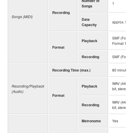
Number of
1
Songs
Recording
Songs (MIDI)
Data
approx. 550
Capacity
SMF (Format
Playback
Format 1)
Format
Recording
SMF (Format
Recording Time (max.)
80 minutes/
WAV (44.1 k
Recording/Playback
Playback
bit, stereo)
(Audio)
Format
WAV (44.1 k
Recording
bit, stereo)
Metronome
Yes