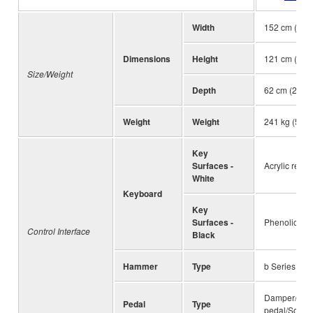
Width
152 cm (59 3
Dimensions
Height
121 cm (47 3
Size/Weight
Depth
62 cm (24 1/
Weight
Weight
241 kg (541 
Key
Surfaces -
Acrylic resin
White
Keyboard
Key
Surfaces -
Phenolic res
Control Interface
Black
Hammer
Type
b Series Spe
Damper/Sile
Pedal
Type
pedal/Soft