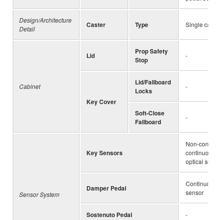
Design/Architecture
Caster
Type
Single caste
Detail
Prop Safety
Lid
-
Stop
Lid/Fallboard
Cabinet
-
Locks
Key Cover
Soft-Close
-
Fallboard
Non-contact
Key Sensors
continuous d
optical sens
Continuous d
Damper Pedal
sensor
Sensor System
Sostenuto Pedal
-