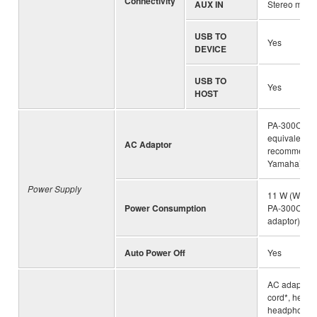
Connectivity
AUX IN
Stereo mini 
USB TO
Yes
DEVICE
USB TO
Yes
HOST
PA-300C (or
equivalent
AC Adaptor
recommende
Yamaha)
Power Supply
11 W (When 
Power Consumption
PA-300C AC
adaptor)
Auto Power Off
Yes
AC adaptor*
cord*, head
headphone h