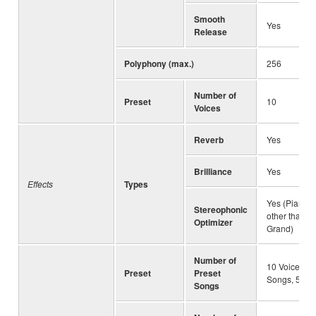
Smooth
Yes
Release
Polyphony (max.)
256
Number of
Preset
10
Voices
Reverb
Yes
Brilliance
Yes
Effects
Types
Yes (Piano V
Stereophonic
other than 
Optimizer
Grand)
Number of
10 Voice D
Preset
Preset
Songs, 50 Cl
Songs