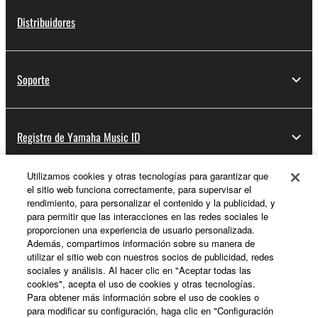
Distribuidores
Soporte
Registro de Yamaha Music ID
Utilizamos cookies y otras tecnologías para garantizar que
el sitio web funciona correctamente, para supervisar el
Acerca de Yamaha
rendimiento, para personalizar el contenido y la publicidad, y
para permitir que las interacciones en las redes sociales le
proporcionen una experiencia de usuario personalizada.
Además, compartimos información sobre su manera de
España - Spanish
utilizar el sitio web con nuestros socios de publicidad, redes
sociales y análisis. Al hacer clic en "Aceptar todas las
Empresa
cookies", acepta el uso de cookies y otras tecnologías.
Para obtener más información sobre el uso de cookies o
para modificar su configuración, haga clic en "Configuración