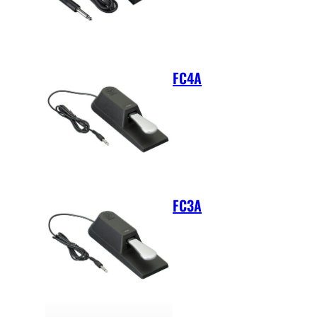
FC4A
FC3A