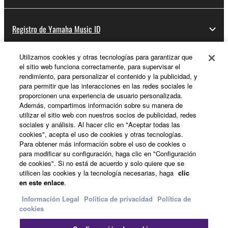
Registro de Yamaha Music ID
Utilizamos cookies y otras tecnologías para garantizar que
el sitio web funciona correctamente, para supervisar el
Acerca de Yamaha
rendimiento, para personalizar el contenido y la publicidad, y
para permitir que las interacciones en las redes sociales le
proporcionen una experiencia de usuario personalizada.
Además, compartimos información sobre su manera de
España - Spanish
utilizar el sitio web con nuestros socios de publicidad, redes
sociales y análisis. Al hacer clic en "Aceptar todas las
Empresa
cookies", acepta el uso de cookies y otras tecnologías.
Para obtener más información sobre el uso de cookies o
para modificar su configuración, haga clic en "Configuración
de cookies". Si no está de acuerdo y solo quiere que se
utilicen las cookies y la tecnología necesarias, haga
clic
en este enlace
.
Información Legal
Politica de privacidad
Política de
cookies
Contacte con nosotros
Terminos de uso