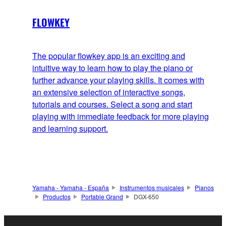
FLOWKEY
The popular flowkey app is an exciting and
intuitive way to learn how to play the piano or
further advance your playing skills. It comes with
an extensive selection of interactive songs,
tutorials and courses. Select a song and start
playing with immediate feedback for more playing
and learning support.
Yamaha - Yamaha - España
Instrumentos musicales
Pianos
Productos
Portable Grand
DGX-650