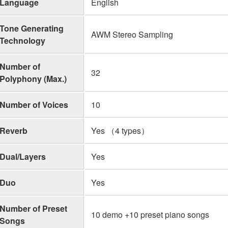
Language
English
Tone Generating
AWM Stereo Sampling
Technology
Number of
32
Polyphony (Max.)
Number of Voices
10
Reverb
Yes （4 types）
Dual/Layers
Yes
Duo
Yes
Number of Preset
10 demo +10 preset piano songs
Songs