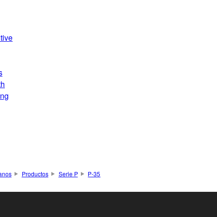
tive
s
th
ing
anos
Productos
Serie P
P-35