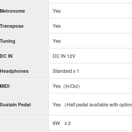
Metronome
Yes
Transpose
Yes
Tuning
Yes
DC IN
DC IN 12V
Headphones
Standard x 1
MIDI
Yes（In/Out）
Sustain Pedal
Yes （Half pedal available with optio
6W x 2