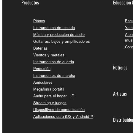
Productos
Educación 
Pianos
Escu
Instrumentos de teclado
Yama
Música y producción de audio
Alen
musi
Guitarras, bajos y amplificadores
Conc
Baterías
Vientos y metales
Instrumentos de cuerda
Noticias
Percusión
Instrumentos de marcha
Auriculares
Megafonía portátil
Artistas
Audio para el hogar
Streaming y juegos
Dispositivos de comunicación
Aplicaciones para iOS y Android™
Distribuido