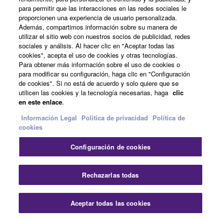
para permitir que las interacciones en las redes sociales le
proporcionen una experiencia de usuario personalizada.
Concert Venues
Además, compartimos información sobre su manera de
utilizar el sitio web con nuestros socios de publicidad, redes
sociales y análisis. Al hacer clic en "Aceptar todas las
cookies", acepta el uso de cookies y otras tecnologías.
Para obtener más información sobre el uso de cookies o
para modificar su configuración, haga clic en "Configuración
Productos relacionados
de cookies". Si no está de acuerdo y solo quiere que se
utilicen las cookies y la tecnología necesarias, haga
clic
en este enlace
.
Descatalogado
Información Legal
Politica de privacidad
Política de
cookies
CFX (2010)
El CFX es un piano de
Configuración de cookies
concierto de 275 cm que
se caracteriza por sus
Rechazarlas todas
graves de gran potencia,
su extensa paleta de
Aceptar todas las cookies
colores tonales y la
posibilidad de crear los