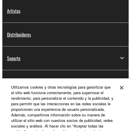
Artistas
Distribuidores
Soporte
Registro de Yamaha Music ID
Utilizamos cookies y otras tecnologías para garantizar que
el sitio web funciona correctamente, para supervisar el
rendimiento, para personalizar el contenido y la publicidad, y
para permitir que las interacciones en las redes sociales le
Acerca de Yamaha
proporcionen una experiencia de usuario personalizada.
Además, compartimos información sobre su manera de
utilizar el sitio web con nuestros socios de publicidad, redes
sociales y análisis. Al hacer clic en "Aceptar todas las
España - Spanish