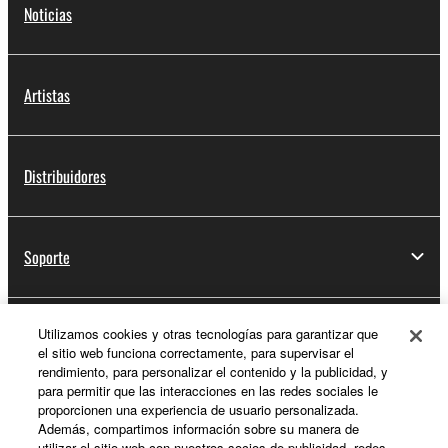
Noticias
Artistas
Distribuidores
Soporte
Utilizamos cookies y otras tecnologías para garantizar que
Registro de Yamaha Music ID
el sitio web funciona correctamente, para supervisar el
rendimiento, para personalizar el contenido y la publicidad, y
para permitir que las interacciones en las redes sociales le
proporcionen una experiencia de usuario personalizada.
Acerca de Yamaha
Además, compartimos información sobre su manera de
utilizar el sitio web con nuestros socios de publicidad, redes