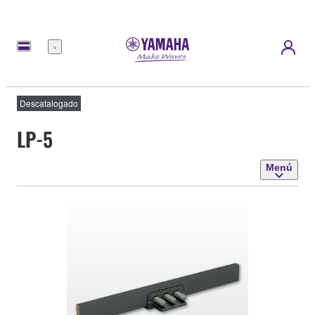
Menú
Descatalogado
LP-5
Menú