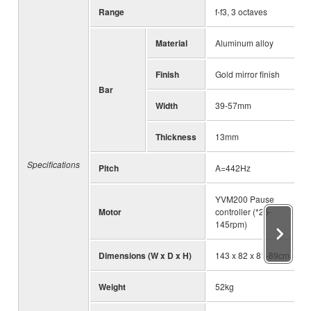
Range
f-f3, 3 octaves
Material
Aluminum alloy
Finish
Gold mirror finish
Bar
Width
39-57mm
Thickness
13mm
Specifications
Pitch
A=442Hz
YVM200 Pause
Motor
controller (*25-
145rpm)
Dimensions (W x D x H)
143 x 82 x 81-89cm
Weight
52kg