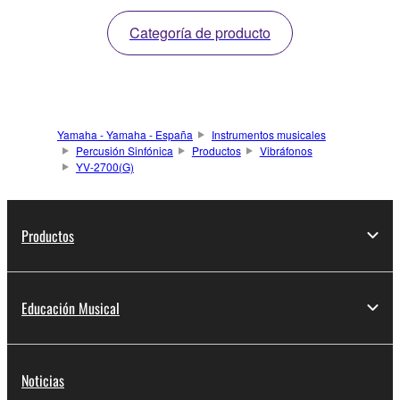
Categoría de producto
Yamaha - Yamaha - España
Instrumentos musicales
Percusión Sinfónica
Productos
Vibráfonos
YV-2700(G)
Productos
Educación Musical
Noticias