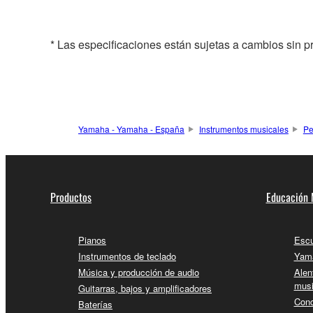
* Las especificaciones están sujetas a cambios sin p
Yamaha - Yamaha - España
Instrumentos musicales
Pe
Productos
Educación 
Pianos
Escu
Instrumentos de teclado
Yama
Música y producción de audio
Alen
musi
Guitarras, bajos y amplificadores
Conc
Baterías