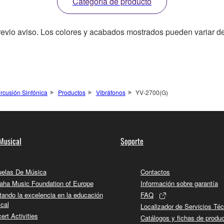
Categoría de producto
revio aviso. Los colores y acabados mostrados pueden variar de
rcusión Sinfónica
Productos
Vibráfonos
YV-2700(G)
Musical
Soporte
elas De Música
Contactos
ha Music Foundation of Europe
Información sobre garantía
tando la excelencia en la educación
FAQ
cal
Localizador de Servicios Té
ert Activities
Catálogos y fichas de produ