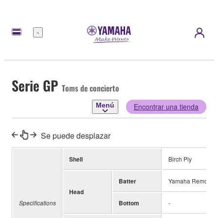
Menú
Serie GP
Toms de concierto
Menú
Encontrar una tienda
Se puede desplazar
Shell
Birch Ply
Batter
Yamaha Remo Pins
Head
Specifications
Bottom
-