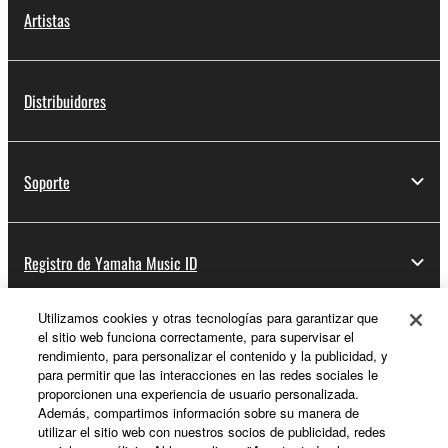
Artistas
Distribuidores
Soporte
Registro de Yamaha Music ID
Utilizamos cookies y otras tecnologías para garantizar que
el sitio web funciona correctamente, para supervisar el
Acerca de Yamaha
rendimiento, para personalizar el contenido y la publicidad, y
para permitir que las interacciones en las redes sociales le
proporcionen una experiencia de usuario personalizada.
Además, compartimos información sobre su manera de
España - Spanish
utilizar el sitio web con nuestros socios de publicidad, redes