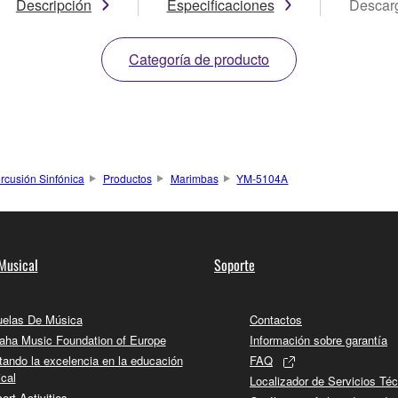
Descripción
Especificaciones
Descar
Categoría de producto
rcusión Sinfónica
Productos
Marimbas
YM-5104A
Musical
Soporte
elas De Música
Contactos
ha Music Foundation of Europe
Información sobre garantía
tando la excelencia en la educación
FAQ
cal
Localizador de Servicios Té
ert Activities