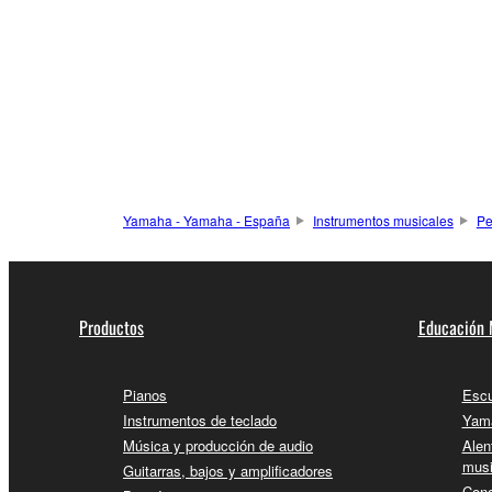
Yamaha - Yamaha - España
Instrumentos musicales
Pe
Productos
Educación 
Pianos
Escu
Instrumentos de teclado
Yama
Música y producción de audio
Alen
musi
Guitarras, bajos y amplificadores
Conc