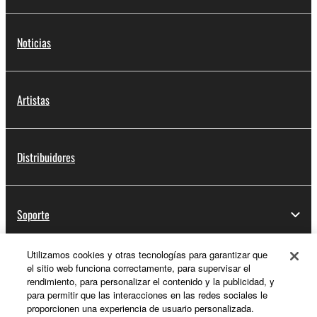
Noticias
Artistas
Distribuidores
Soporte
Utilizamos cookies y otras tecnologías para garantizar que
el sitio web funciona correctamente, para supervisar el
Registro de Yamaha Music ID
rendimiento, para personalizar el contenido y la publicidad, y
para permitir que las interacciones en las redes sociales le
proporcionen una experiencia de usuario personalizada.