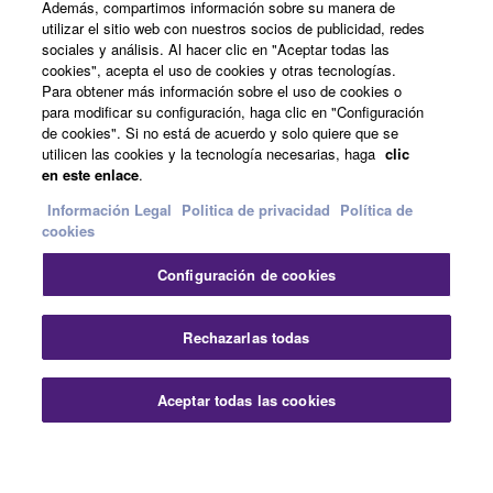
Además, compartimos información sobre su manera de
Acerca de Yamaha
utilizar el sitio web con nuestros socios de publicidad, redes
sociales y análisis. Al hacer clic en "Aceptar todas las
cookies", acepta el uso de cookies y otras tecnologías.
Para obtener más información sobre el uso de cookies o
España - Spanish
para modificar su configuración, haga clic en "Configuración
de cookies". Si no está de acuerdo y solo quiere que se
Empresa
utilicen las cookies y la tecnología necesarias, haga
clic
en este enlace
.
Información Legal
Politica de privacidad
Política de
cookies
Configuración de cookies
Rechazarlas todas
Contacte con nosotros
Terminos de uso
Politica de privacidad
Política de cookies
Aceptar todas las cookies
Información Legal
© Yamaha Corporation.