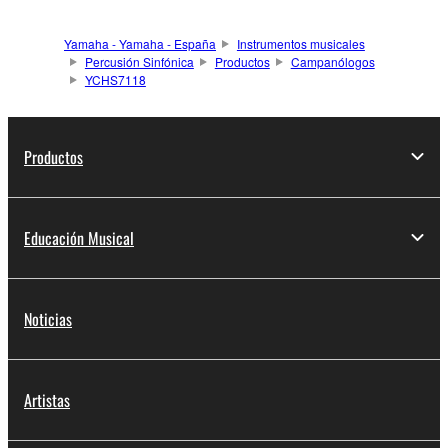
Yamaha - Yamaha - España
Instrumentos musicales
Percusión Sinfónica
Productos
Campanólogos
YCHS7118
Productos
Educación Musical
Noticias
Artistas