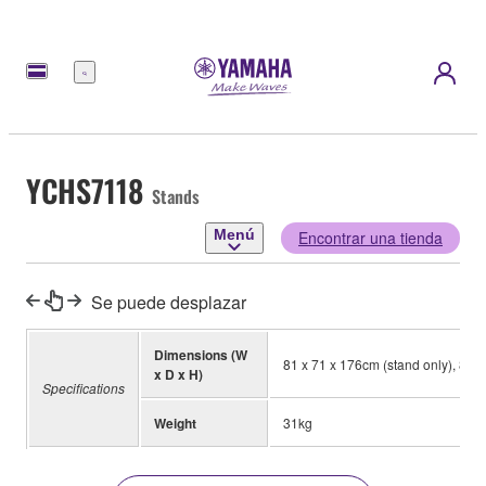
Menú
YCHS7118
Stands
Menú
Encontrar una tienda
Se puede desplazar
Dimensions (W
81 x 71 x 176cm (stand only), 80 
x D x H)
Specifications
Weight
31kg