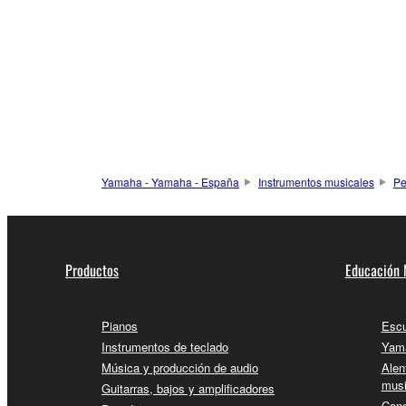
Yamaha - Yamaha - España
Instrumentos musicales
Pe
Productos
Educación 
Pianos
Escu
Instrumentos de teclado
Yama
Música y producción de audio
Alen
musi
Guitarras, bajos y amplificadores
Conc