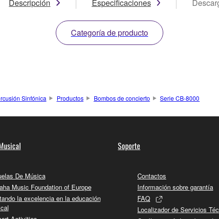
Descripción
Especificaciones
Descar
Categoría de producto
rcusión Sinfónica
Productos
Bombos de concierto
Serie CB-8000
Musical
Soporte
elas De Música
Contactos
ha Music Foundation of Europe
Información sobre garantía
tando la excelencia en la educación
FAQ
cal
Localizador de Servicios Té
ert Activities