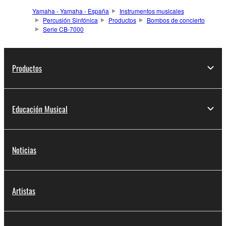
Yamaha - Yamaha - España
Instrumentos musicales
Percusión Sinfónica
Productos
Bombos de concierto
Serie CB-7000
Productos
Educación Musical
Noticias
Artistas