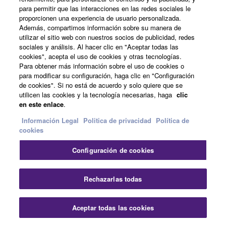
solución integral para
para permitir que las interacciones en las redes sociales le
descubrir, instalar y
proporcionen una experiencia de usuario personalizada.
gestionar contenido de
Además, compartimos información sobre su manera de
utilizar el sitio web con nuestros socios de publicidad, redes
expansión en las
sociales y análisis. Al hacer clic en "Aceptar todas las
estaciones de trabajo de
cookies", acepta el uso de cookies y otras tecnologías.
arreglos (Arranger
Para obtener más información sobre el uso de cookies o
Workstations) Yamaha
para modificar su configuración, haga clic en "Configuración
de cookies". Si no está de acuerdo y solo quiere que se
PSR-
utilicen las cookies y la tecnología necesarias, haga
clic
SX920/SX720/A5000 y
en este enlace
.
Genos2.
Información Legal
Politica de privacidad
Política de
cookies
Chord Tracker
Configuración de cookies
Descubre los acordes en
las pistas de audio al
Rechazarlas todas
instante con la aplicación
Yamaha Chord Tracker. *
Aceptar todas las cookies
Chord Tracker para