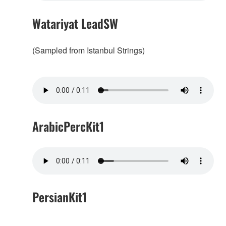
Watariyat LeadSW
(Sampled from Istanbul Strings)
ArabicPercKit1
PersianKit1