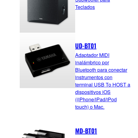
Teclados
UD-BT01
Adaptador MIDI
inalámbrico por
Bluetooth para conectar
instrumentos con
terminal USB To HOST a
dispositivos iOS
((iPhone/iPad/iPod
touch) o Mac.
MD-BT01