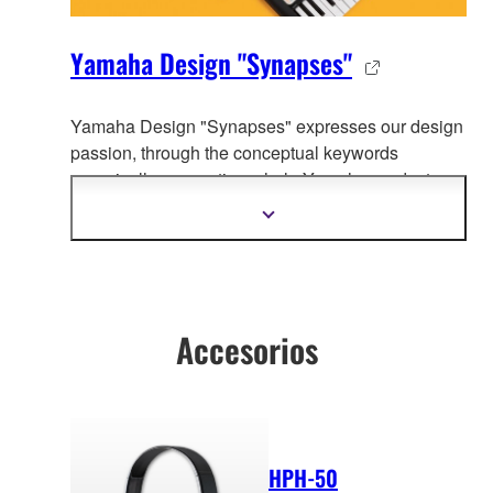
Yamaha Design "Synapses"
Yamaha Design "Synapses" expresses our design
passion, through the co
nceptual keywords
organically connecting whole Yamaha product
design.
Mostrar
más
información
Accesorios
HPH-50