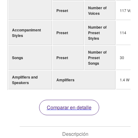
Number of
Preset
117 Voices
Voices
Number of
Accompaniment
Preset
Preset
114
Styles
Styles
Number of
Songs
Preset
Preset
30
Songs
Amplifiers and
Amplifiers
1.4 W
Speakers
Comparar en detalle
Descripción