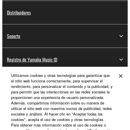
Distribuidores
Soporte
Registro de Yamaha Music ID
Utilizamos cookies y otras tecnologías para garantizar que
el sitio web funciona correctamente, para supervisar el
Acerca de Yamaha
rendimiento, para personalizar el contenido y la publicidad, y
para permitir que las interacciones en las redes sociales le
proporcionen una experiencia de usuario personalizada.
Además, compartimos información sobre su manera de
España - Spanish
utilizar el sitio web con nuestros socios de publicidad, redes
sociales y análisis. Al hacer clic en "Aceptar todas las
Empresa
cookies", acepta el uso de cookies y otras tecnologías.
Para obtener más información sobre el uso de cookies o