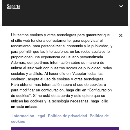
Soporte
Registro de Yamaha Music ID
Utilizamos cookies y otras tecnologías para garantizar que
el sitio web funciona correctamente, para supervisar el
rendimiento, para personalizar el contenido y la publicidad, y
para permitir que las interacciones en las redes sociales le
Acerca de Yamaha
proporcionen una experiencia de usuario personalizada.
Además, compartimos información sobre su manera de
utilizar el sitio web con nuestros socios de publicidad, redes
sociales y análisis. Al hacer clic en "Aceptar todas las
España - Spanish
cookies", acepta el uso de cookies y otras tecnologías.
Para obtener más información sobre el uso de cookies o
Empresa
para modificar su configuración, haga clic en "Configuración
de cookies". Si no está de acuerdo y solo quiere que se
utilicen las cookies y la tecnología necesarias, haga
clic
en este enlace
.
Información Legal
Politica de privacidad
Política de
cookies