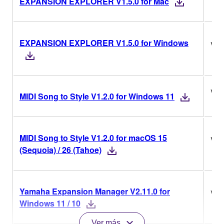
EXPANSION EXPLORER V1.5.0 for Mac
EXPANSION EXPLORER V1.5.0 for Windows
V1.
V1.
MIDI Song to Style V1.2.0 for Windows 11
MIDI Song to Style V1.2.0 for macOS 15
V1.
(Sequoia) / 26 (Tahoe)
Yamaha Expansion Manager V2.11.0 for
V2.
Windows 11 / 10
Ver más