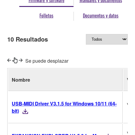
Firmware y software
Manuales y documentos
Folletos
Documentos y datos
10
Resultados
Se puede desplazar
Nombre
Ver
USB-MIDI Driver V3.1.5 for Windows 10/11 (64-
V3.
bit)
V1.