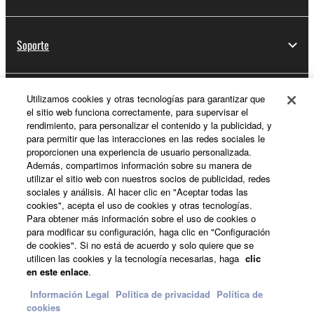
Soporte
Utilizamos cookies y otras tecnologías para garantizar que
Registro de Yamaha Music ID
el sitio web funciona correctamente, para supervisar el
rendimiento, para personalizar el contenido y la publicidad, y
para permitir que las interacciones en las redes sociales le
proporcionen una experiencia de usuario personalizada.
Acerca de Yamaha
Además, compartimos información sobre su manera de
utilizar el sitio web con nuestros socios de publicidad, redes
sociales y análisis. Al hacer clic en "Aceptar todas las
cookies", acepta el uso de cookies y otras tecnologías.
España - Spanish
Para obtener más información sobre el uso de cookies o
para modificar su configuración, haga clic en "Configuración
Empresa
de cookies". Si no está de acuerdo y solo quiere que se
utilicen las cookies y la tecnología necesarias, haga
clic
en este enlace
.
Información Legal
Politica de privacidad
Política de
cookies