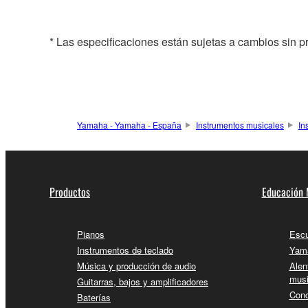
* Las especificaciones están sujetas a cambios sin p
Yamaha - Yamaha - España
Instrumentos musicales
In
Productos
Educación 
Pianos
Escu
Instrumentos de teclado
Yama
Música y producción de audio
Alen
musi
Guitarras, bajos y amplificadores
Conc
Baterías