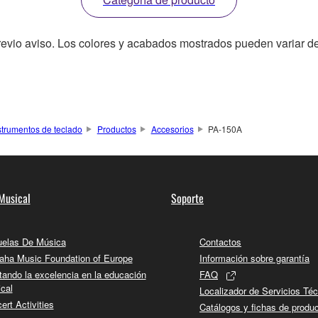
revio aviso. Los colores y acabados mostrados pueden variar de
strumentos de teclado
Productos
Accesorios
PA-150A
Musical
Soporte
elas De Música
Contactos
ha Music Foundation of Europe
Información sobre garantía
tando la excelencia en la educación
FAQ
cal
Localizador de Servicios Té
ert Activities
Catálogos y fichas de produ