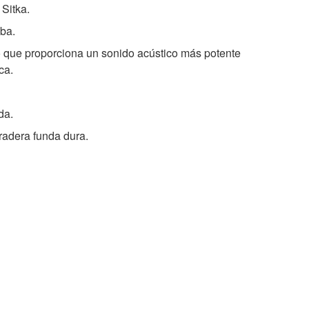
Sitka.
ba.
 que proporciona un sonido acústico más potente
ca.
da.
radera funda dura.